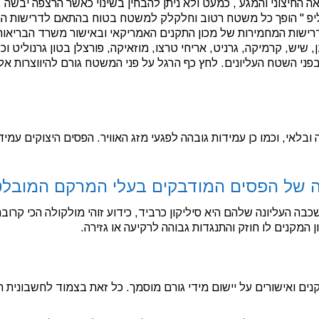
יפול , מבחינת המראה החיצוני והמגע , כמעט ולא ניתן להבחין בשינוי כאשר הרצפה יבשה .
 סליפ " הופך כל משטח רטוב וחלקלק למשטח בטוח בהתאם לדרישות ה
 מעל 0.5 ). " החומר עומד בדרישות המחמירות של מכון התקנים האמריקאי ובאישור משרד הבריאו
יים: אבן, שיש, קרמיקה, גרניט, אריחי טרצו, מוזאיקה, פורצלן בטון גרנוליט ו
 בפני השטח העליונים. לחץ כף הרגל על פני המשטח גורם להיווצרות אל
לאי, וכמו כן עמידות גובהה לפגעי מזג האוויר. הפסים היצוקים עמידי
ה של הפסים המודבקים בעלי המרקם המובל
 העליונה שלהם היא סיליקון כרביד, כידוע זוהי מולקולה הכי קרובה
 המקנים לו חוזק והתנגדות גבוהה לרקיעה או גזירה.
נים ואישורים על יישום מידי גורם מוסמך. כל זאת בצמוד לחשבונית ר